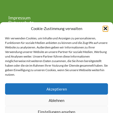
Impressum
Datenschutz
Cookie-Zustimmung verwalten
Wir verwenden Cookies, um Inhalte und Anzeigen zu personalisieren,
Funktionen für soziale Medien anbieten zu können und die Zugriffe auf unsere
Website zu analysieren. Außerdem geben wir Informationen zu Ihrer
Verwendung unserer Website an unsere Partner für soziale Medien, Werbung
Google Maps: akzeptieren
und Analysen weiter. Unsere Partner führen diese Informationen
möglicherweise mit weiteren Daten zusammen, die Sie ihnen bereitgestellt
haben oder die sie im Rahmen Ihrer Nutzung der Dienste gesammelt haben. Sie
Anbieter: Google Ireland Limited
geben Einwilligung zu unseren Cookies, wenn Sie unsere Webseite weiterhin
Bei der Nutzung dieses Dienstes
nutzen.
werden Daten an Google
übermittelt, außerdem ist es
wahrscheinlich dass Google Daten
Akzeptieren
(z.B. Cookies) auf Ihrem Gerät
speichert.
Ablehnen
https://policies.google.com/privacy?
hl=de&gl=de
Einstellungen ansehen