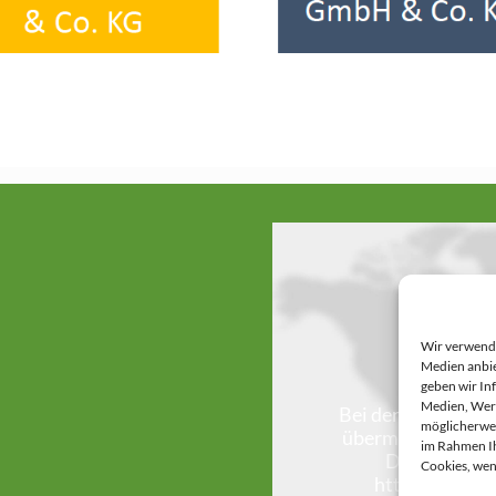
Wir verwende
Medien anbie
geben wir In
Anbie
Medien, Werb
Bei der Nutzung d
möglicherwei
übermittelt, auße
im Rahmen Ih
Daten (z.B. 
Cookies, wen
https://polic