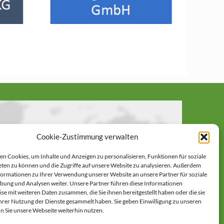
Cookie-Zustimmung verwalten
Google Maps: akzeptieren
n Cookies, um Inhalte und Anzeigen zu personalisieren, Funktionen für soziale
ten zu können und die Zugriffe auf unsere Website zu analysieren. Außerdem
formationen zu Ihrer Verwendung unserer Website an unsere Partner für soziale
ter: Google Ireland Limited
ung und Analysen weiter. Unsere Partner führen diese Informationen
ieses Dienstes werden Daten an Google
se mit weiteren Daten zusammen, die Sie ihnen bereitgestellt haben oder die sie
rdem ist es wahrscheinlich dass Google
rer Nutzung der Dienste gesammelt haben. Sie geben Einwilligung zu unseren
Cookies) auf Ihrem Gerät speichert.
n Sie unsere Webseite weiterhin nutzen.
ies.google.com/privacy?hl=de&gl=de