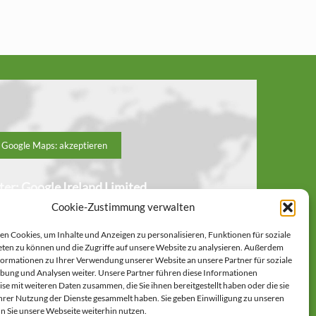
Google Maps: akzeptieren
ter: Google Ireland Limited
ieses Dienstes werden Daten an Google
Cookie-Zustimmung verwalten
rdem ist es wahrscheinlich dass Google
Cookies) auf Ihrem Gerät speichert.
n Cookies, um Inhalte und Anzeigen zu personalisieren, Funktionen für soziale
ies.google.com/privacy?hl=de&gl=de
ten zu können und die Zugriffe auf unsere Website zu analysieren. Außerdem
formationen zu Ihrer Verwendung unserer Website an unsere Partner für soziale
ung und Analysen weiter. Unsere Partner führen diese Informationen
se mit weiteren Daten zusammen, die Sie ihnen bereitgestellt haben oder die sie
rer Nutzung der Dienste gesammelt haben. Sie geben Einwilligung zu unseren
n Sie unsere Webseite weiterhin nutzen.